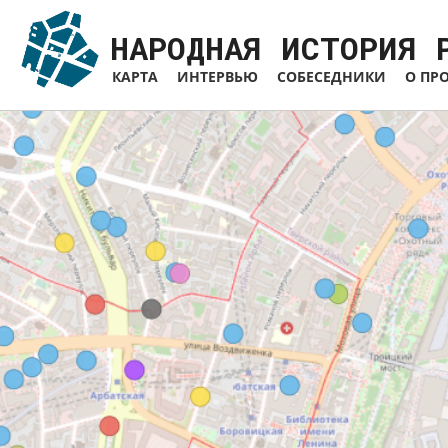
Перейти
к
НАРОДНАЯ ИСТОРИЯ 
основному
содержанию
КАРТА
ИНТЕРВЬЮ
СОБЕСЕДНИКИ
О ПР
Основная
навигация