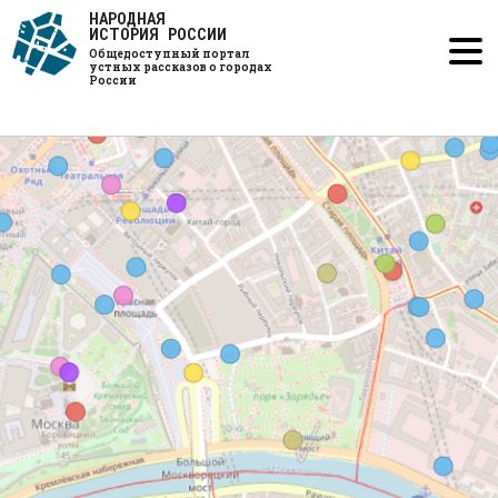
Перейти
НАРОДНАЯ
к
ИСТОРИЯ РОССИИ
основному
Общедоступный портал
содержанию
устных рассказов о городах
России