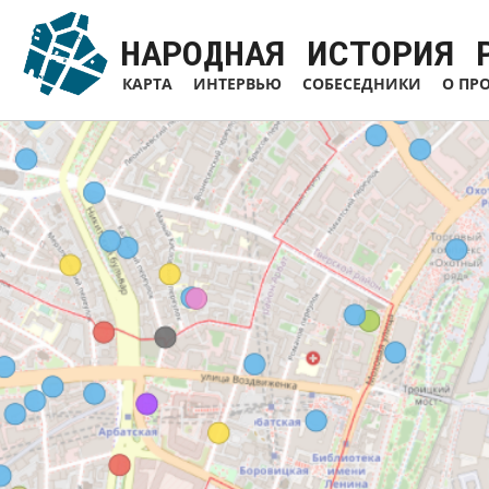
Перейти
к
НАРОДНАЯ ИСТОРИЯ 
основному
содержанию
КАРТА
ИНТЕРВЬЮ
СОБЕСЕДНИКИ
О ПР
Основная
навигация