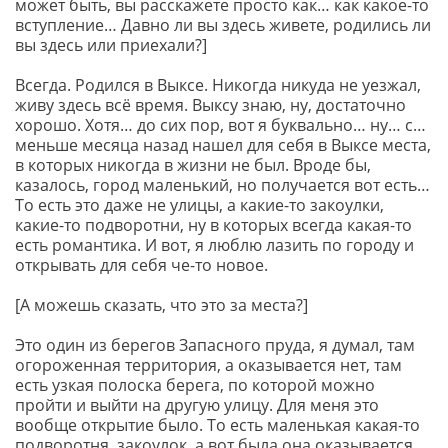
может быть, вы расскажете просто как… как какое-то
вступление… Давно ли вы здесь живете, родились ли
вы здесь или приехали?]
Всегда. Родился в Выксе. Никогда никуда не уезжал,
живу здесь всё время. Выксу знаю, ну, достаточно
хорошо. Хотя… до сих пор, вот я буквально… ну… с…
меньше месяца назад нашел для себя в Выксе места,
в которых никогда в жизни не был. Вроде бы,
казалось, город маленький, но получается вот есть…
То есть это даже не улицы, а какие-то закоулки,
какие-то подворотни, ну в которых всегда какая-то
есть романтика. И вот, я люблю лазить по городу и
открывать для себя че-то новое.
[А можешь сказать, что это за места?]
Это один из берегов Запасного пруда, я думал, там
огороженная территория, а оказывается нет, там
есть узкая полоска берега, по которой можно
пройти и выйти на другую улицу. Для меня это
вообще открытие было. То есть маленькая какая-то
подворотня, закоулок, а вот была она оказывается