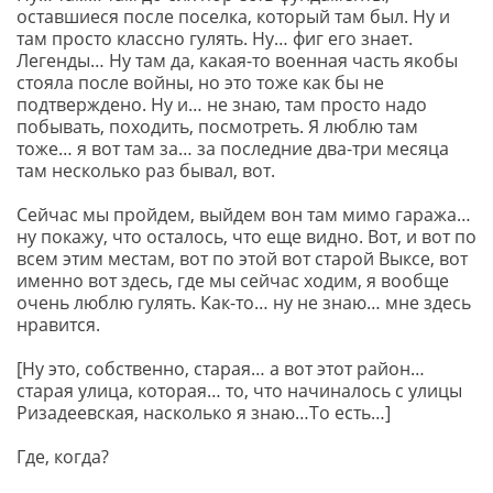
оставшиеся после поселка, который там был. Ну и
там просто классно гулять. Ну… фиг его знает.
Легенды… Ну там да, какая-то военная часть якобы
стояла после войны, но это тоже как бы не
подтверждено. Ну и… не знаю, там просто надо
побывать, походить, посмотреть. Я люблю там
тоже… я вот там за… за последние два-три месяца
там несколько раз бывал, вот.
Сейчас мы пройдем, выйдем вон там мимо гаража…
ну покажу, что осталось, что еще видно. Вот, и вот по
всем этим местам, вот по этой вот старой Выксе, вот
именно вот здесь, где мы сейчас ходим, я вообще
очень люблю гулять. Как-то… ну не знаю… мне здесь
нравится.
[Ну это, собственно, старая… а вот этот район…
старая улица, которая… то, что начиналось с улицы
Ризадеевская, насколько я знаю…То есть…]
Где, когда?