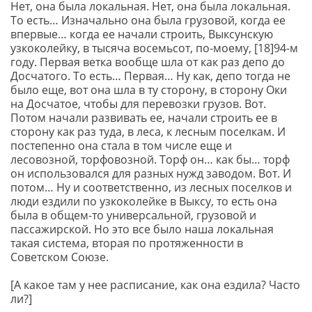
Нет, она была локальная. Нет, она была локальная.
То есть… Изначально она была грузовой, когда ее
впервые… когда ее начали строить, Выксунскую
узкоколейку, в тысяча восемьсот, по-моему, [18]94-м
году. Первая ветка вообще шла от как раз депо до
Досчатого. То есть… Первая… Ну как, депо тогда не
было еще, вот она шла в ту сторону, в сторону Оки
на Досчатое, чтобы для перевозки грузов. Вот.
Потом начали развивать ее, начали строить ее в
сторону как раз туда, в леса, к лесным поселкам. И
постепенно она стала в том числе еще и
лесовозной, торфовозной. Торф он… как бы… торф
он использовался для разных нужд заводом. Вот. И
потом… Ну и соответственно, из лесных поселков и
люди ездили по узкоколейке в Выксу, то есть она
была в общем-то универсальной, грузовой и
пассажирской. Но это все было наша локальная
такая система, вторая по протяженности в
Советском Союзе.
[А какое там у нее расписание, как она ездила? Часто
ли?]