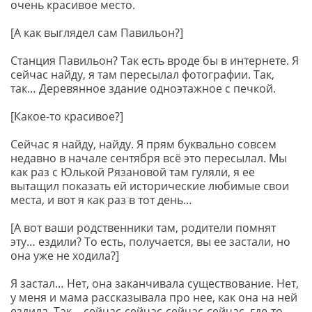
очень красивое место.
[А как выглядел сам Павильон?]
Станция Павильон? Так есть вроде бы в интернете. Я
сейчас найду, я там пересылал фотографии. Так,
так… Деревянное здание одноэтажное с печкой.
[Какое-то красивое?]
Сейчас я найду, найду. Я прям буквально совсем
недавно в начале сентября всё это пересылал. Мы
как раз с Юлькой Рязановой там гуляли, я ее
вытащил показать ей исторические любимые свои
места, и вот я как раз в тот день…
[А вот ваши родственники там, родители помнят
эту… ездили? То есть, получается, вы ее застали, но
она уже не ходила?]
Я застал… Нет, она заканчивала существование. Нет,
у меня и мама рассказывала про нее, как она на ней
ездила. Так… сейчас-сейчас-сейчас-сейчас, где-то