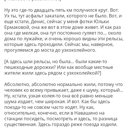
Ну это где-то двадцать пять км получился круг. Вот.
Ух ты, тут асфальт закатали, которого не было. Вот, и
еще кстати, Денис, сейчас у меня фотки Юльки
Ермаковой, она же вот в этом доме живет. И как раз
она где мелкая, она тут постоянно гуляет по… около
дома по лужайке, и очень хорошо видны эти рельсы,
которые здесь проходили. Сейчас мы, наверное,
прогуляемся до моста до узкоколейного.
[А здесь шли рельсы, но была… были какие-то
пешеходные дорожки? Или как вообще местные
жители жили здесь рядом с узкоколейкой?]
Абсолютно, абсолютно нормально жили, потому что
человек ко всему привыкает, даже к шуму, который...
Ну, кстати, узкая колея-то она всё равно меньше
шума издает, чем широкая. И вот. Как бы здесь
поезда-то не совсем часто ходят. Ну как,
относительно, конечно, если в Навашино на
станции посидеть, посмотреть и здесь, то разница
существенная. Здесь гораздо реже поезда ходили.