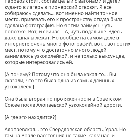
паровоз стоит, состав целый с вагонами и детей
куда-то в лагерь в пионерский отвозят. Я все
собираюсь сделать… вот именно найти точное
место, привязать его к пространству откуда была
сделана фотография. Но я этим займусь чуть
попозже. Вот, и сейчас… А, чуть подальше. Здесь
даже шпалы лежат. Но вообще на самом деле в
интернете очень много фотографий, вот… вот с этих
мест, потому что достаточно много людей
занималось узкоколейкой, и не только выксунцев,
которые интересовались ей.
[А почему? Потому что она была какая-то… Вы
сказали, что это была одна из самых длинных
узкоколеек.]
Она была вторая по протяженности в Советском
Союзе после Алопаевской узкоколейной дороги.
[А где это находится?]
Алопаевская… это Свердловская область, Урал. Но
там на Урале расстояния не такие, как у нас, и