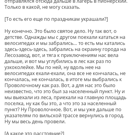
отправлялся отсюда дальше в лагерь в пионерский.
Только в какой, не могу сказать.
[То есть его еще по праздникам украшали?]
Ну конечно. Это было святое дело. Ну так вот, о
детстве. Однажды мы с другом поехали кататься на
велосипедах и мы забрались… то есть мы катались
здесь-здесь-здесь, забрались на окраину города на
Лесозавод, вот, и тяга к приключениям нас вела
дальше, и вот мы углубились в лес как раз по
узкоколейке. Мы по ней, ну вдоль нее на
велосипедах ехали-ехали, она все не кончалась, не
кончалась, не кончалась, в итоге мы выбрались к
Проволочному как раз. Вот, а для нас это было
неизвестно, что это был за населенный пункт. Ну и
мы выехали из леса, приехали на главную площадь
поселка, ну как бы это, а что это за населенный
пункт? Ну Проволочное. Вот, и мы уже дальше по
указателям по вильской трассе вернулись в город.
Ну мы весь день провели.
[А какое это расстояние?]