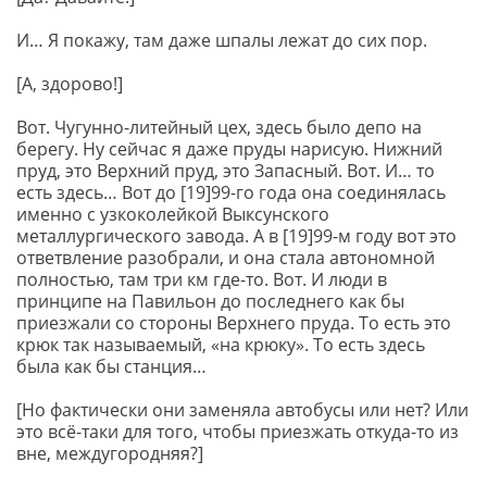
И… Я покажу, там даже шпалы лежат до сих пор.
[А, здорово!]
Вот. Чугунно-литейный цех, здесь было депо на
берегу. Ну сейчас я даже пруды нарисую. Нижний
пруд, это Верхний пруд, это Запасный. Вот. И… то
есть здесь… Вот до [19]99-го года она соединялась
именно с узкоколейкой Выксунского
металлургического завода. А в [19]99-м году вот это
ответвление разобрали, и она стала автономной
полностью, там три км где-то. Вот. И люди в
принципе на Павильон до последнего как бы
приезжали со стороны Верхнего пруда. То есть это
крюк так называемый, «на крюку». То есть здесь
была как бы станция…
[Но фактически они заменяла автобусы или нет? Или
это всё-таки для того, чтобы приезжать откуда-то из
вне, междугородняя?]