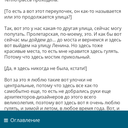
[То есть а вот этот переулочек, он как-то называется
или это продолжается улица?]
Так, вот это у нас какая-то другая улица, сейчас могу
попутать. Пролетарская, по-моему, это. И как бы вот
сейчас мы дойдем до… до моста и вернемся и здесь
вот выйдем на улицу Ленина. Но здесь тоже
красивые места, то есть мне нравится здесь гулять.
Потому что здесь мостик прикольный.
[Да, я здесь никогда не была, кстати!]
Вот за это я люблю такие вот улочки не
центральные, потому что здесь все как-то
самобытно еще, то есть не добрались руки еще
архитекторов-дизайнеров до этого всего
великолепия, поэтому вот здесь вот я очень люблю
гулять, и зимой и летом, в любое время года. Вот, и
сейчас…
Оглавление
[А как этот район сейчас называется, где эта улица