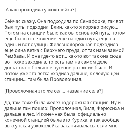
[А как проходила узкоколейка?]
Сейчас скажу. Она подходила по Семафорке, так вот
был путь, подходил. Блин, как-то я коряво рисую…
Потом на станции было как бы основной путь, потом
еще было ответвление еще на один путь, еще на
один, и вот с улицы Железнодорожная подходила
еще одна ветка с Верхнего пруда, от так называемой
Рембазы. И она где-то вот… как-то вот так она сюда
вот тоже заходила, то есть там на самом деле
достаточно большое путевое развитие было. И
потом уже эта ветка уходила дальше, к следующей
станции… там была Проволочная.
[Проволочная это же сел… название села?]
Да, там тоже была железнодорожная станция. Ну и
дальше там пошло: Проволочная, Виля, Ферюсиха и
дальше в лес. И конечная была, официально
конечной станцией была это Куриха, а так вообще
выксунская узкоколейка заканчивалась, если мне