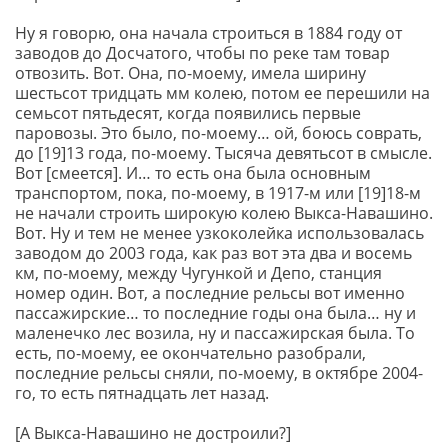
Ну я говорю, она начала строиться в 1884 году от
заводов до Досчатого, чтобы по реке там товар
отвозить. Вот. Она, по-моему, имела ширину
шестьсот тридцать мм колею, потом ее перешили на
семьсот пятьдесят, когда появились первые
паровозы. Это было, по-моему… ой, боюсь соврать,
до [19]13 года, по-моему. Тысяча девятьсот в смысле.
Вот [смеется]. И… то есть она была основным
транспортом, пока, по-моему, в 1917-м или [19]18-м
не начали строить широкую колею Выкса-Навашино.
Вот. Ну и тем не менее узкоколейка использовалась
заводом до 2003 года, как раз вот эта два и восемь
км, по-моему, между Чугункой и Депо, станция
номер один. Вот, а последние рельсы вот именно
пассажирские… то последние годы она была… ну и
маленечко лес возила, ну и пассажирская была. То
есть, по-моему, ее окончательно разобрали,
последние рельсы сняли, по-моему, в октябре 2004-
го, то есть пятнадцать лет назад.
[А Выкса-Навашино не достроили?]