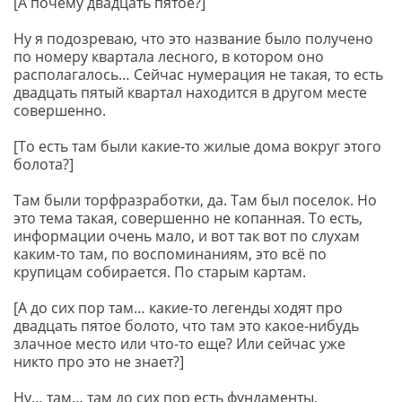
[А почему двадцать пятое?]
Ну я подозреваю, что это название было получено
по номеру квартала лесного, в котором оно
располагалось… Сейчас нумерация не такая, то есть
двадцать пятый квартал находится в другом месте
совершенно.
[То есть там были какие-то жилые дома вокруг этого
болота?]
Там были торфразработки, да. Там был поселок. Но
это тема такая, совершенно не копанная. То есть,
информации очень мало, и вот так вот по слухам
каким-то там, по воспоминаниям, это всё по
крупицам собирается. По старым картам.
[А до сих пор там… какие-то легенды ходят про
двадцать пятое болото, что там это какое-нибудь
злачное место или что-то еще? Или сейчас уже
никто про это не знает?]
Ну… там… там до сих пор есть фундаменты,