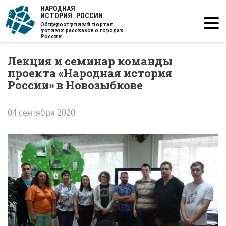
Перейти
НАРОДНАЯ
ИСТОРИЯ РОССИИ
к
Общедоступный портал
основному
устных рассказов о городах
России
содержанию
Лекция и семинар команды
проекта «Народная история
России» в Новозыбкове
04 сентября 2020