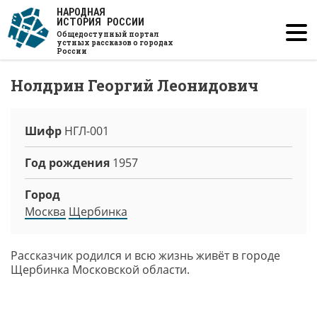
Перейти
НАРОДНАЯ
ИСТОРИЯ РОССИИ
к
Общедоступный портал
основному
устных рассказов о городах
России
содержанию
Нолдрин Георгий Леонидович
Шифр
НГЛ-001
Год рождения
1957
Город
Москва
Щербинка
Рассказчик родился и всю жизнь живёт в городе
Щербинка Московской области.