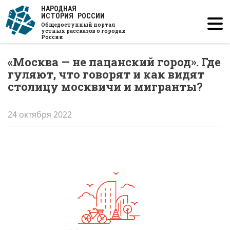
Перейти
НАРОДНАЯ
ИСТОРИЯ РОССИИ
к
Общедоступный портал
основному
устных рассказов о городах
России
содержанию
«Москва — не пацанский город». Где
гуляют, что говорят и как видят
столицу москвичи и мигранты?
24 октября 2022