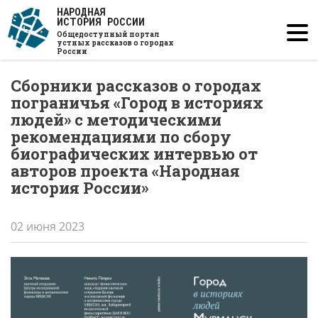
Перейти
НАРОДНАЯ
ИСТОРИЯ РОССИИ
к
Общедоступный портал
основному
устных рассказов о городах
России
содержанию
Сборники рассказов о городах
пограничья «Город в историях
людей» с методическими
рекомендациями по сбору
биографических интервью от
авторов проекта «Народная
история России»
02 июня 2023