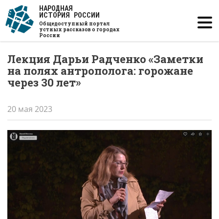
Перейти
НАРОДНАЯ
ИСТОРИЯ РОССИИ
к
Общедоступный портал
основному
устных рассказов о городах
России
содержанию
Лекция Дарьи Радченко «Заметки
на полях антрополога: горожане
через 30 лет»
20 мая 2023