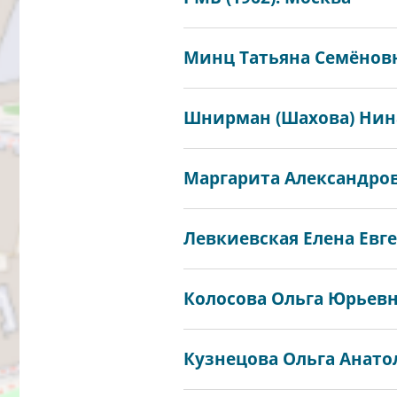
Минц Татьяна Семёновна
Шнирман (Шахова) Нина
Маргарита Александровн
Левкиевская Елена Евге
Колосова Ольга Юрьевна
Кузнецова Ольга Анатол