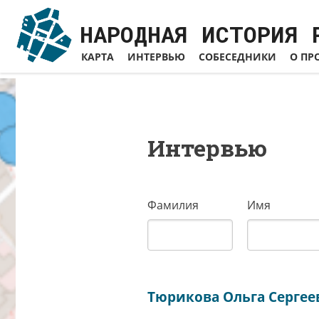
Перейти
к
НАРОДНАЯ ИСТОРИЯ 
основному
КАРТА
ИНТЕРВЬЮ
СОБЕСЕДНИКИ
О ПР
содержанию
Основная
навигация
Интервью
Фамилия
Имя
Тюрикова Ольга Сергеев