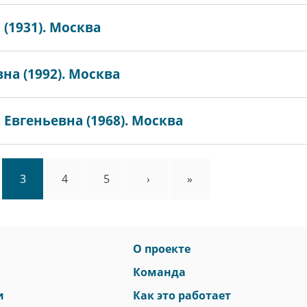
(1931). Москва
а (1992). Москва
Евгеньевна (1968). Москва
e
Page
3
Page
4
Page
5
Следующая
›
Последняя
»
страница
страница
О проекте
Команда
и
Как это работает