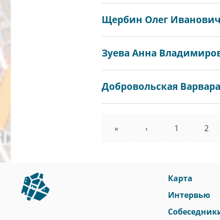
Щербин Олег Иванович 
Зуева Анна Владимировн
Добровольская Варвара 
Первая
«
←
‹
Page
1
Pag
2
Нумерация
страниц
страница
Карта
Интервью
Собеседник